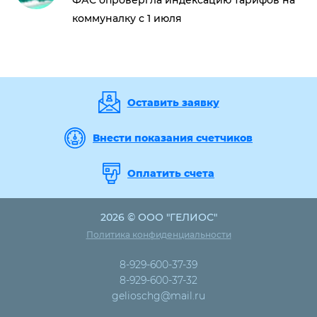
ФАС опровергла индексацию тарифов на
коммуналку с 1 июля
Оставить заявку
Внести показания счетчиков
Оплатить счета
2026 © ООО "ГЕЛИОС"
Политика конфиденциальности
8-929-600-37-39
8-929-600-37-32
gelioschg@mail.ru