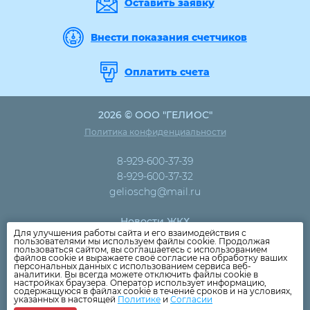
Оставить заявку
Внести показания счетчиков
Оплатить счета
2026 © ООО "ГЕЛИОС"
Политика конфиденциальности
8-929-600-37-39
8-929-600-37-32
gelioschg@mail.ru
Новости ЖКХ
Для улучшения работы сайта и его взаимодействия с
Новости компании
пользователями мы используем файлы cookie. Продолжая
пользоваться сайтом, вы соглашаетесь с использованием
Как оплатить
файлов cookie и выражаете своё согласие на обработку ваших
персональных данных с использованием сервиса веб-
Дома
аналитики. Вы всегда можете отключить файлы cookie в
настройках браузера. Оператор использует информацию,
Раскрытие информации
содержащуюся в файлах cookie в течение сроков и на условиях,
указанных в настоящей
Политике
и
Согласии
Вопросы