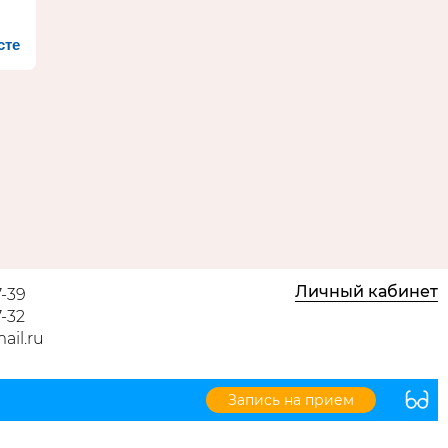
сте
Личный кабинет
-39
-32
ail.ru
Запись на прием