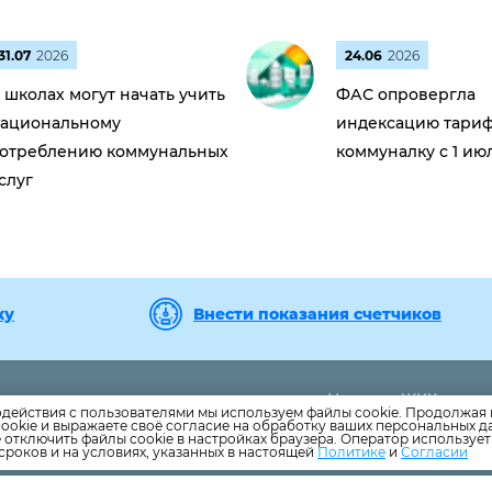
31.07
2026
24.06
2026
 школах могут начать учить
ФАС опровергла
ациональному
индексацию тариф
отреблению коммунальных
коммуналку с 1 ию
слуг
ку
Внести показания счетчиков
Новости ЖКХ
-39
диспетчерская служба
одействия с пользователями мы используем файлы cookie. Продолжая 
Новости компании
ookie и выражаете своё согласие на обработку ваших персональных 
-32
бухгалтерия
е отключить файлы cookie в настройках браузера. Оператор используе
il.ru
Как оплатить
сроков и на условиях, указанных в настоящей
Политике
и
Согласии