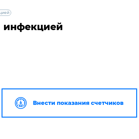
кцией
й инфекцией
Внести показания счетчиков