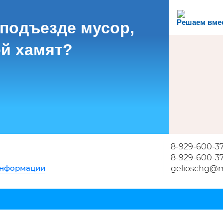
Решаем вме
 подъезде мусор,
й хамят?
8-929-600-37
8-929-600-37
информации
gelioschg@m