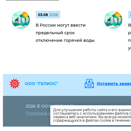
03.08
2026
В России могут ввести
В
предельный срок
р
отключение горячей воды
п
у
ООО "ГЕЛИОС"
Оставить заяв
2026 © ООО "ГЕЛИОС"
8-929-600-37
Для улучшения работы сайта и его взаим
Политика конфиденциальности
соглашаетесь с использованием файлов c
8-929-600-37
сервиса веб-аналитики. Вы всегда может
gelioschg@ma
содержащуюся в файлах cookie в течение 