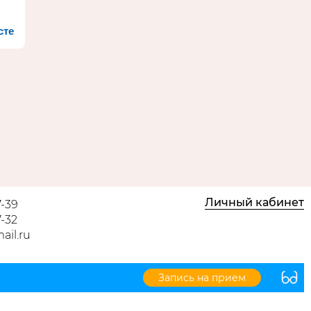
сте
Личный кабинет
-39
-32
ail.ru
Запись на прием