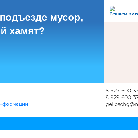
Решаем вме
 подъезде мусор,
й хамят?
8-929-600-37
8-929-600-37
информации
gelioschg@m